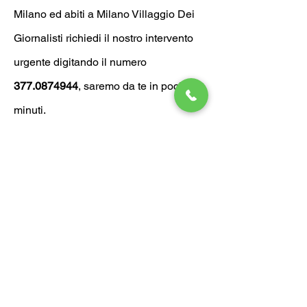
Milano ed abiti a
Milano Villaggio Dei
Giornalisti richiedi il nostro intervento
urgente digitando il numero
377.0874944
, saremo da te in pochi
minuti.
Altri servizi Fabbro Milano
Villaggio Dei Giornalisti:
-
Riparazione serrande
- Sblocco, ripristino e sostituzione
Tapparelle Milano
- oppure
sostituzione serrature