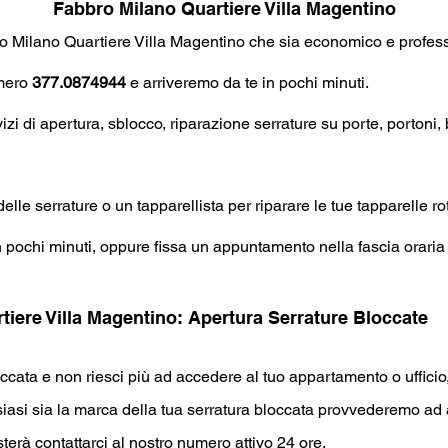
Fabbro Milano Quartiere Villa Magentino
ro Milano
Quartiere Villa Magentino che si
a economico e profes
umero
377.0874944
e arriveremo da te in pochi minuti.
rvizi di apertura, sblocco, riparazione serrature su porte, portoni
elle serrature o un tapparellista per ripa
rare le tue tapparelle ro
n pochi minuti, oppure fissa un appuntamento nella fascia oraria 
tiere Villa Magentino
: Apertura Se
rrature Bloccate
occata e non riesci più ad accedere al tuo appartamento o ufficio,
asi si
a la marca della tua serratura bloccata provvederemo ad ap
terà contattarci al nostro numero attivo 24 ore.