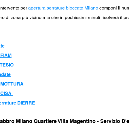
 intervento p
er
apertura serrature bloccate Milano
componi il nu
bro di zona più vicino a te che in pochissimi minuti risolverà il p
ate
e FIAM
 TESIO
ndate
re MOTTURA
e CISA
errature DIERRE
Fab
bro Milano Quartiere Villa Magentino - Servizio D