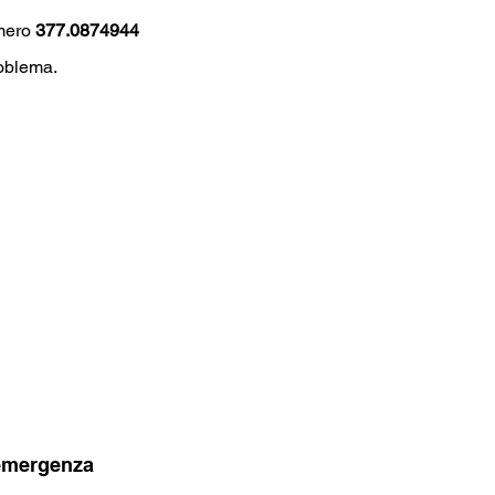
mero
377.0874944
roblema.
'emergenza