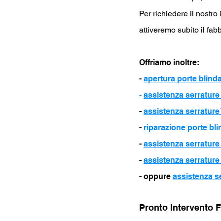
Per richiedere il nostro
attiveremo subito il fab
Offriamo inoltre
:
-
apertura porte blind
-
assistenza serratur
-
assistenza serrature
-
riparazione porte bli
-
assistenza serratu
-
assistenza serratur
- oppure
assistenza s
Pronto Intervento 