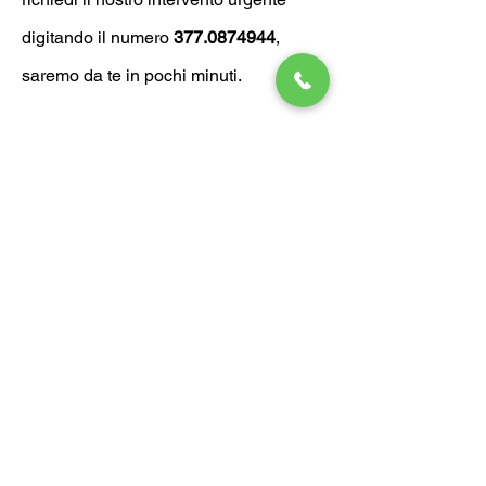
digitando il numero
377.0874944
,
saremo da te in pochi minuti.
Altri servizi Fabbro Milano
Pasquirolo:
-
Riparazione serrande
- Sblocco, ripristino e sostituzione
Tapparelle Milano
- oppure
sostituzione serrature
Se non trovi il servizio che stavi
cercando non esitare a contattarci
saremo lieti di aiutarti.